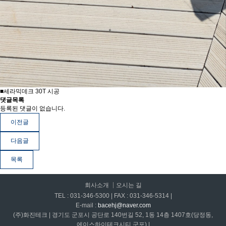
■세라믹데크 30T 시공
댓글목록
등록된 댓글이 없습니다.
이전글
다음글
목록
회사소개
오시는 길
TEL : 031-346-5300 | FAX : 031-346-5314 |
E-mail :
bacehj@naver.com
(주)화진테크 | 경기도 군포시 공단로 140번길 52, 1동 14층 1407호(당정동,
에이스하이테크시티 군포) |