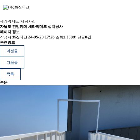
세라믹 데크 시공사진
자월도 전망카페 세라믹데크 설치공사
페이지 정보
작성자
화진테크
24-05-23 17:26
조회
1,338회
댓글
0건
관련링크
이전글
다음글
목록
본문