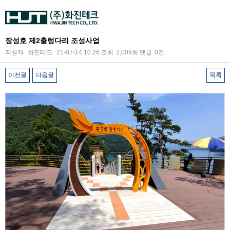
장성호 제2출렁다리 조성사업
작성자
화진테크
21-07-14 10:26
조회
2,009회
댓글
0건
이전글
다음글
목록
본문