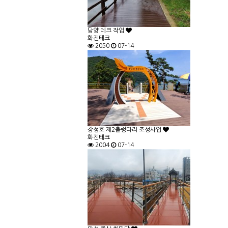
담양 데크 작업
화진테크
2050
07-14
장성호 제2출렁다리 조성사업
화진테크
2004
07-14