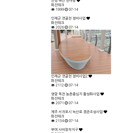
안성 죽산 한마당
화진테크
1999
07-14
인제군 갯골천 정비사업
화진테크
2026
07-14
인제군 갯골천 정비사업2
화진테크
2112
07-14
영암 독천 농촌중심지 활성화사업
화진테크
2071
07-14
제주 서귀포시 녹산로 경관조성사업
화진테크
2134
07-14
부여 사비창작지구