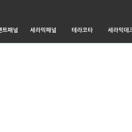
멘트패널
세라믹패널
테라코타
세라믹데
세