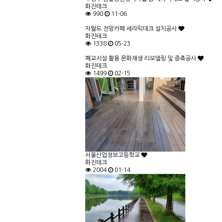
화진테크
990
11-06
자월도 전망카페 세라믹데크 설치공사
화진테크
1338
05-23
폐교시설 활용 문화재생 리모델링 및 증축공사
화진테크
1499
02-15
서울산업정보고등학교
화진테크
2004
01-14