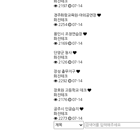
화진테크
2197
07-14
경주화랑교육원-야외공연장
화진테크
2254
07-14
용인시 조정연습장
화진테크
2169
07-14
단양군 청사
화진테크
2126
07-14
장성 충무지구
화진테크
2292
07-14
장호원 고등학교 데크
화진테크
2176
07-14
공주시 인공습지
화진테크
2273
07-14