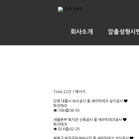
회사소개
압출성형시
Total 22건
1 페이지
단양 대흥사 보수공사 중 세라믹데크 설치공사
화진테크
706
06-30
새울본부 복지관 신축공사 중 세라믹데크공사
화진테크
824
02-28
부평구 밤골공원정비사업 중 세라믹데크 설치공사