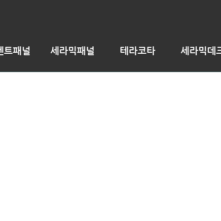
멘트패널
세라믹패널
테라코타
세라믹데