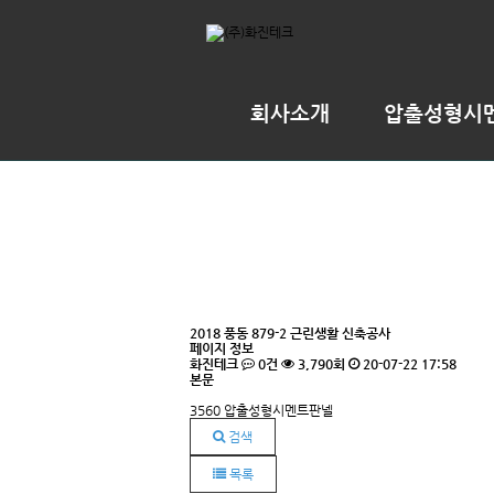
회사소개
압출성형시
2018
풍동 879-2 근린생활 신축공사
페이지 정보
화진테크
0건
3,790회
20-07-22 17:58
본문
3560 압출성형시멘트판넬
검색
목록