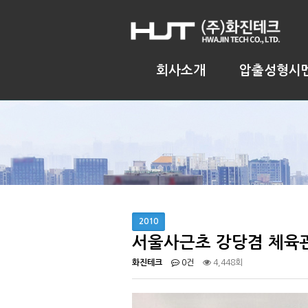
회사소개
압출성형시
2010
서울사근초 강당겸 체육관
화진테크
0건
4,448회