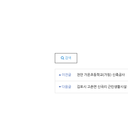
검색
이전글
천안 가온초등학교(가칭) 신축공사
다음글
김포시 고촌면 신곡리 근린생활시설