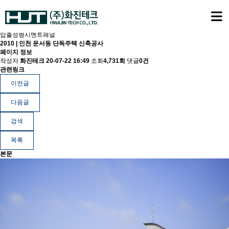
압출성형시멘트패널
2010 | 인천 운서동 단독주택 신축공사
페이지 정보
작성자
화진테크
20-07-22 16:49
조회
4,731회
댓글
0건
관련링크
이전글
다음글
검색
목록
본문