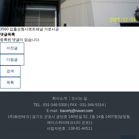
3560 압출성형시멘트패널 가로시공
댓글목록
등록된 댓글이 없습니다.
이전글
다음글
검색
목록
회사소개
오시는 길
TEL : 031-346-5300 | FAX : 031-346-5314 |
E-mail :
bacehj@naver.com
(주)화진테크 | 경기도 군포시 공단로 140번길 52, 1동 14층 1407호(당정동,
에이스하이테크시티 군포) |
사업자번호 : 138-81-44511