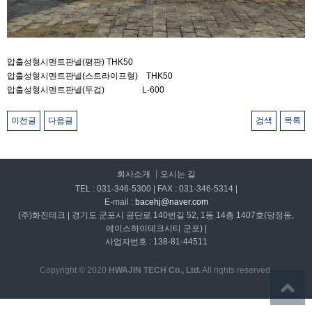
압출성형시멘트판넬(평판) THK50
압출성형시멘트판넬(스트라이프형) THK50
압출성형시멘트판넬(두겁) L-600
이전글
다음글
검색
목록
회사소개
오시는 길
TEL : 031-346-5300 | FAX : 031-346-5314 |
E-mail :
bacehj@naver.com
(주)화진테크 | 경기도 군포시 공단로 140번길 52, 1동 14층 1407호(당정동,
에이스하이테크시티 군포) |
사업자번호 : 138-81-44511
Copyright © 2020
HWAJIN TECH Co., Ltd.
All rights reserved.