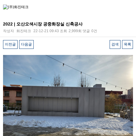
2022 | 오산오색시장 공중화장실 신축공사
작성자
화진테크
22-12-21 09:43
조회
2,999회
댓글
0건
이전글
다음글
검색
목록
본문