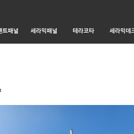
멘트패널
세라믹패널
테라코타
세라믹데
역