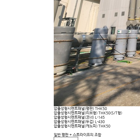
압출성형시멘트패널(평판) THK50
압출성형시멘트패널(리브형) THK50(S/T형)
압출성형시멘트패널(코너) L-145
압출성형시멘트패널(두겁) L-430
압출성형시멘트패널(캐노피) THK50
일반 평판 + 스트라이프의 조합