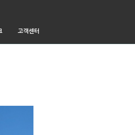
크
고객센터
압출성형시멘트패널