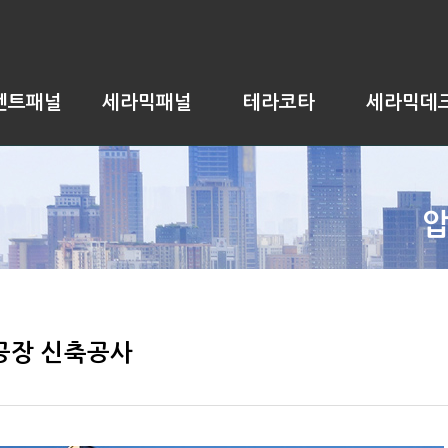
멘트패널
세라믹패널
테라코타
세라믹데
공장 신축공사