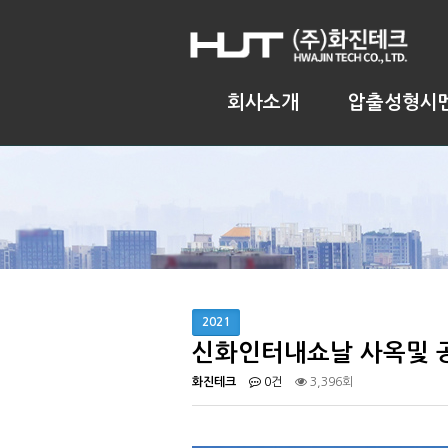
회사소개
압출성형시
2021
신화인터내쇼날 사옥및 
화진테크
0건
3,396회