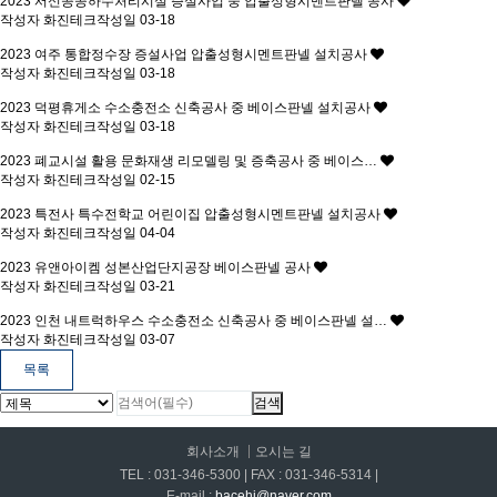
2023
서신공공하수처리시설 증설사업 중 압출성형시멘트판넬 공사
작성자
화진테크
작성일
03-18
2023
여주 통합정수장 증설사업 압출성형시멘트판넬 설치공사
작성자
화진테크
작성일
03-18
2023
덕평휴게소 수소충전소 신축공사 중 베이스판넬 설치공사
작성자
화진테크
작성일
03-18
2023
폐교시설 활용 문화재생 리모델링 및 증축공사 중 베이스…
작성자
화진테크
작성일
02-15
2023
특전사 특수전학교 어린이집 압출성형시멘트판넬 설치공사
작성자
화진테크
작성일
04-04
2023
유앤아이켐 성본산업단지공장 베이스판넬 공사
작성자
화진테크
작성일
03-21
2023
인천 내트럭하우스 수소충전소 신축공사 중 베이스판넬 설…
작성자
화진테크
작성일
03-07
목록
회사소개
오시는 길
TEL : 031-346-5300 | FAX : 031-346-5314 |
E-mail :
bacehj@naver.com