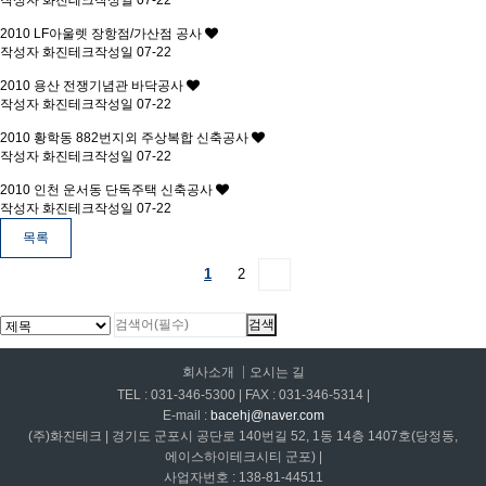
작성자
화진테크
작성일
07-22
2010
LF아울렛 장항점/가산점 공사
작성자
화진테크
작성일
07-22
2010
용산 전쟁기념관 바닥공사
작성자
화진테크
작성일
07-22
2010
황학동 882번지외 주상복합 신축공사
작성자
화진테크
작성일
07-22
2010
인천 운서동 단독주택 신축공사
작성자
화진테크
작성일
07-22
목록
1
2
회사소개
오시는 길
TEL : 031-346-5300 | FAX : 031-346-5314 |
E-mail :
bacehj@naver.com
(주)화진테크 | 경기도 군포시 공단로 140번길 52, 1동 14층 1407호(당정동,
에이스하이테크시티 군포) |
사업자번호 : 138-81-44511